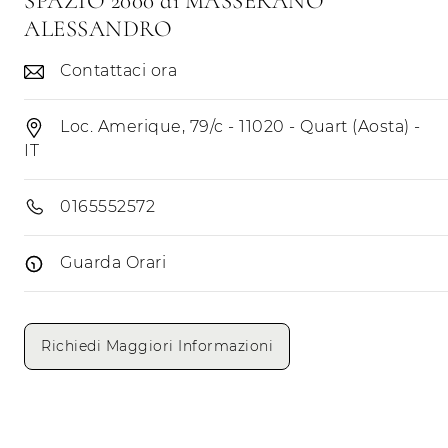
SPAZIO 2000 di MASSERANO
ALESSANDRO
Contattaci ora
Loc. Amerique, 79/c - 11020 - Quart (Aosta) -
IT
0165552572
Guarda Orari
Giorni di apertura
Mattino
Pomeriggio
Richiedi Maggiori Informazioni
Lunedì
Martedì
Mercoledì