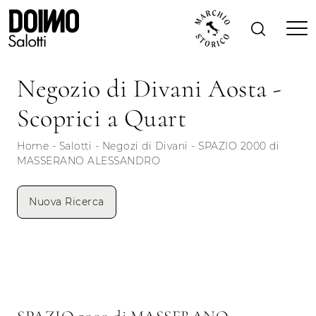
Negozio di Divani Aosta -
Scoprici a Quart
Home
-
Salotti
-
Negozi di Divani
-
SPAZIO 2000 di
MASSERANO ALESSANDRO
Nuova Ricerca