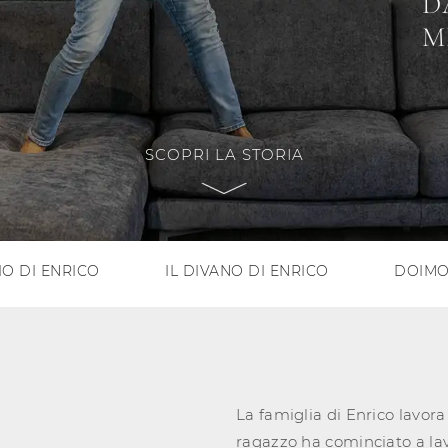
D
M
SCOPRI LA STORIA
IO DI ENRICO
IL DIVANO DI ENRICO
DOIMO
La famiglia di Enrico lavor
ragazzo ha cominciato a lav