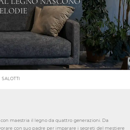
AL LEGNO NASCONO
ELODIE
 SALOTTI
a con maestria il legno da quattro generazioni. Da
orare con suo padre per imparare i segreti del mestiere