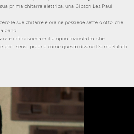
ua prima chitarra elettrica, una Gibson Les Paul
ero le sue chitarre e ora ne possiede sette o otto, che
ua band.
zare e infine suonare il proprio manufatto: che
e per i sensi, proprio come questo divano Doimo Salotti.