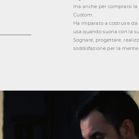
ma anche per comprarsi la s
Custom.
Ha imparato a costruire da z
usa quando suona con la s
Sognare, progettare, realiz
soddisfazione per la mente 