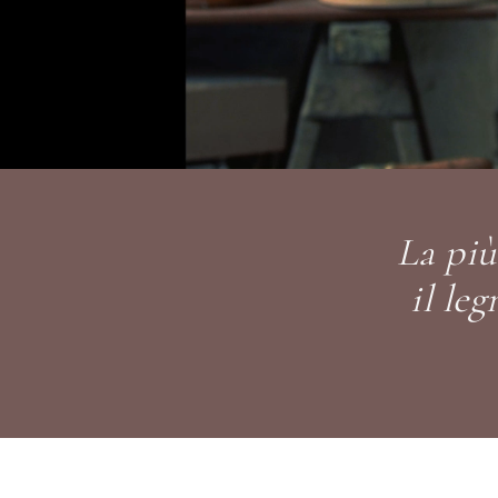
La piu
il le