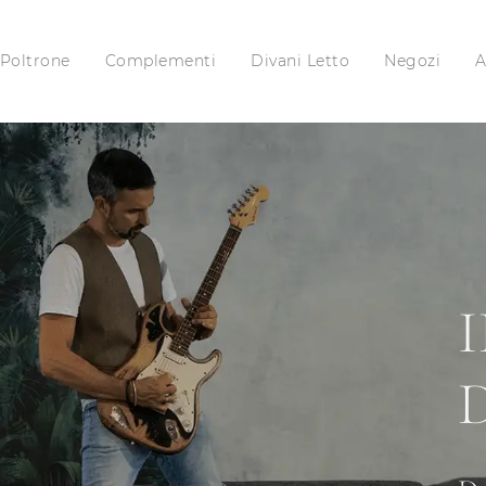
Poltrone
Complementi
Divani Letto
Negozi
A