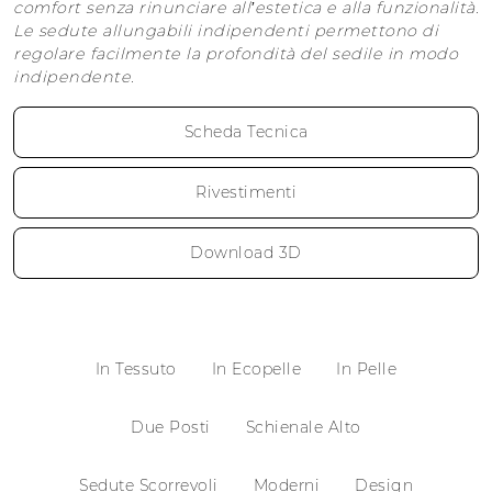
comfort senza rinunciare all’estetica e alla funzionalità.
Le sedute allungabili indipendenti permettono di
regolare facilmente la profondità del sedile in modo
indipendente.
Scheda Tecnica
Rivestimenti
Download 3D
In Tessuto
In Ecopelle
In Pelle
Due Posti
Schienale Alto
Sedute Scorrevoli
Moderni
Design