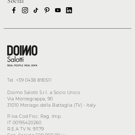
Social
Tel.
+39 0438 890511
Doimo Salotti S.r.l. a Socio Unico
Via Montegrappa, 90
31010 Moriago della Battaglia (TV) - Italy
P.Iva Cod.Fisc. Reg. Imp.
IT 00195420260
R.E.A TV N. 91179