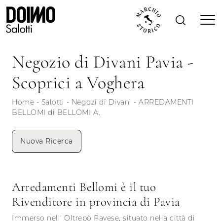
Negozio di Divani Pavia -
Scoprici a Voghera
Home
-
Salotti
-
Negozi di Divani
-
ARREDAMENTI
BELLOMI di BELLOMI A.
Nuova Ricerca
Arredamenti Bellomi è il tuo
Rivenditore in provincia di Pavia
Immerso nell' Oltrepò Pavese, situato nella città di