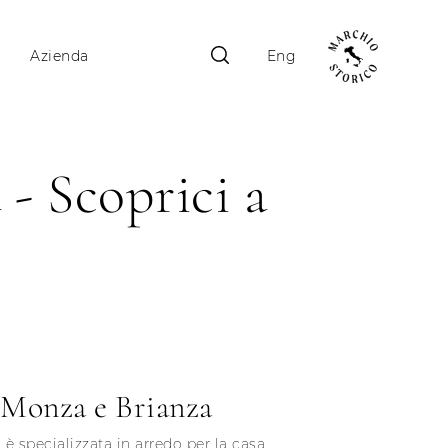
Azienda
Eng
- Scoprici a
i Monza e Brianza
è specializzata in arredo per la casa