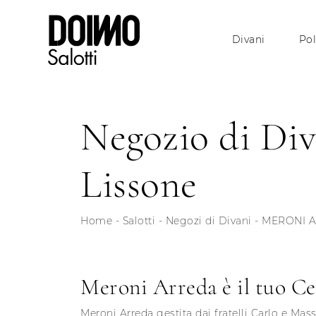
Divani
Pol
Negozio di Div
Lissone
Home
-
Salotti
-
Negozi di Divani
-
MERONI A
Meroni Arreda è il tuo Ce
Meroni Arreda gestita dai fratelli Carlo e Mas