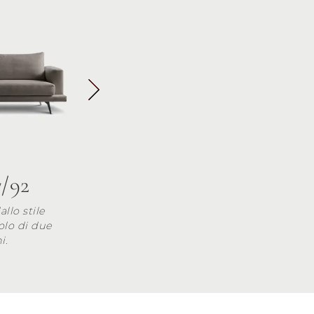
7/92
llo stile
olo di due
i.