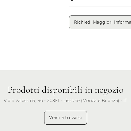
Giorni di apertura
Richiedi Maggiori Informa
Lunedì
Martedì
Mercoledì
Giovedì
Venerdì
Sabato
Prodotti disponibili in negozio
Domenica
Viale Valassina, 46 - 20851 - Lissone (Monza e Brianza) - IT
Vieni a trovarci