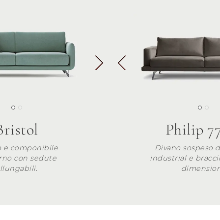
Bristol
Philip 7
o e componibile
Divano sospeso da
no con sedute
industrial e bracci
llungabili.
dimension