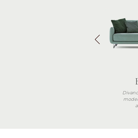
Divan
moder
a