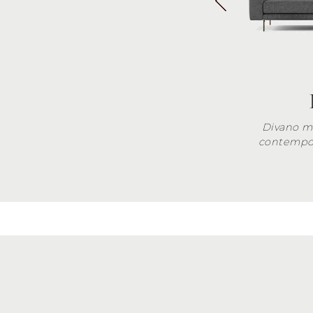
Divano m
contempor