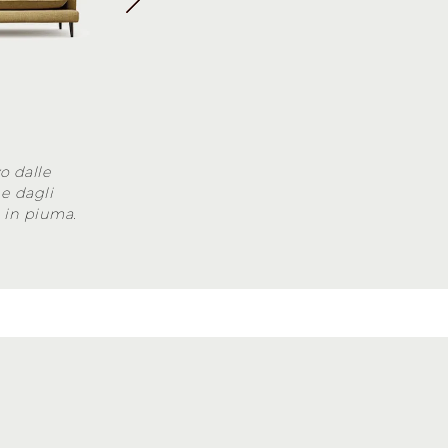
o dalle
e dagli
i in piuma.