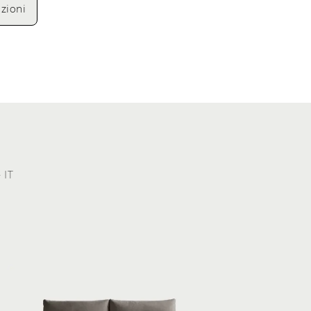
zioni
 IT