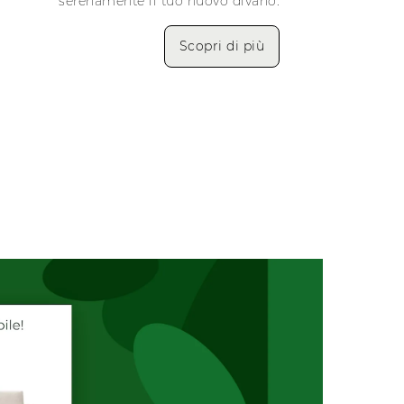
serenamente il tuo nuovo divano.
Scopri di più