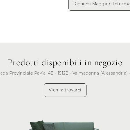
Richiedi Maggiori Informa
Lunedì
Martedì
Mercoledì
Giovedì
Venerdì
Sabato
Prodotti disponibili in negozio
Domenica
rada Provinciale Pavia, 48 - 15122 - Valmadonna (Alessandria) -
Vieni a trovarci