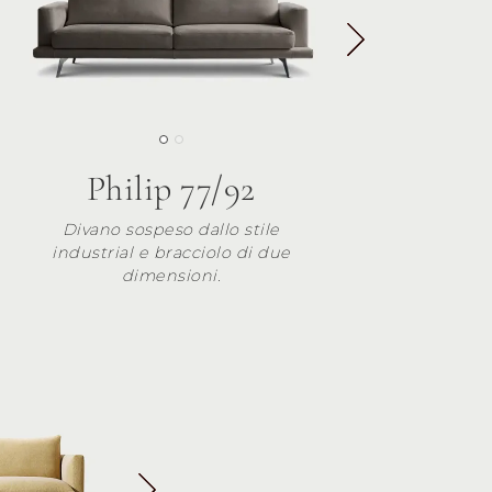
Philip 77/92
Divano sospeso dallo stile
industrial e bracciolo di due
dimensioni.