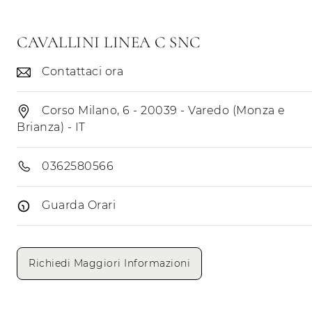
CAVALLINI LINEA C SNC
Contattaci ora
Corso Milano, 6 - 20039 - Varedo (Monza e
Brianza) - IT
0362580566
Guarda Orari
Giorni di apertura
Mattino
Pomeriggio
Richiedi Maggiori Informazioni
Lunedì
Martedì