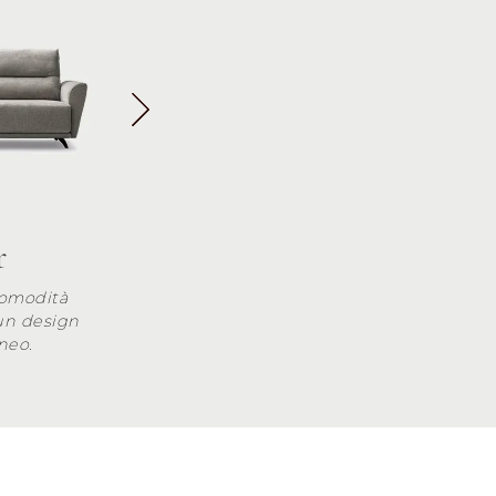
r
comodità
 un design
neo.