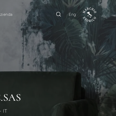
zienda
Eng
.SAS
 IT