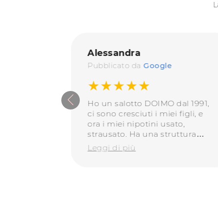
L
Alessandra
Pubblicato da
Google
★★★★★
ncontrano
Ho un salotto DOIMO dal 1991,
tà il
ci sono cresciuti i miei figli, e
 La
ora i miei nipotini usato,
a nella
strausato. Ha una struttura
ha ridato
perfetta, le fodere si sono
Leggi di più
olamente
consumate ma rifoderato è
bellissimo, moderno, robusto,
ancora perfetto dopo 32 anni.
Questi sono i prodotti da
consigliare!