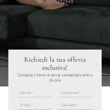
Tel. 0805232349
Richiedi la tua offerta
esclusiva!
Compila il form e verrai contattato entro
24 ore