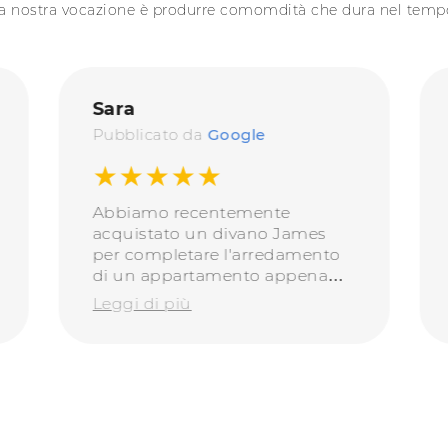
a nostra vocazione è produrre comomdità che dura nel temp
Sara
Pubblicato da
Google
★★★★★
Abbiamo recentemente
acquistato un divano James
per completare l'arredamento
di un appartamento appena
ristrutturato e siamo
Leggi di più
veramente soddisfatti. Oltre
all’estetica, alla solidità e
all’estrema comodità del
divano, anche l’attenzione ai
dettagli di Doimo é incredibile,
dalle finiture delle cuciture e
delle cerniere alla qualità delle