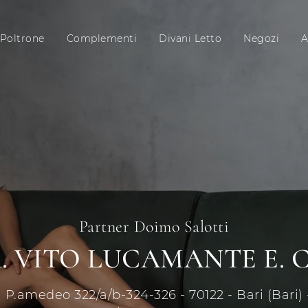
Poltrone
Complementi
Divani Letto
Negozi
A
Partner Doimo Salotti
. VITO LUCAMANTE E. C
a P.amedeo 322/a/b-324-326 - 70122 - Bari (Bari) -