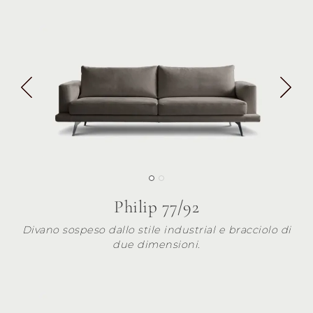
Philip 77/92
Divano sospeso dallo stile industrial e bracciolo di
due dimensioni.