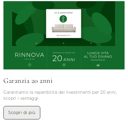
Garanzia 20 anni
Garantiamo la reperibilità dei rivestimenti per 20 anni,
scopri i vantaggi.
Scopri di più