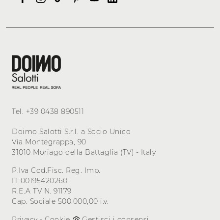
Tel.
+39 0438 890511
Doimo Salotti S.r.l. a Socio Unico
Via Montegrappa, 90
31010 Moriago della Battaglia (TV) - Italy
P.Iva Cod.Fisc. Reg. Imp.
IT 00195420260
R.E.A TV N. 91179
Cap. Sociale 500.000,00 i.v.
Privacy
-
Cookie
Gestisci i consensi