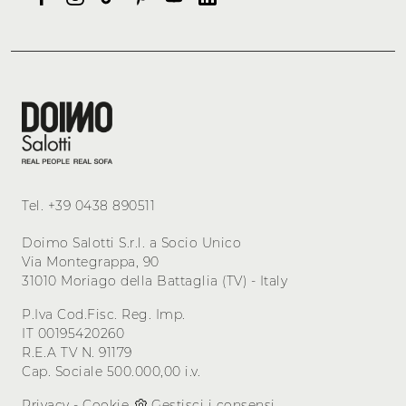
Tel.
+39 0438 890511
Doimo Salotti S.r.l. a Socio Unico
Via Montegrappa, 90
31010 Moriago della Battaglia (TV) - Italy
P.Iva Cod.Fisc. Reg. Imp.
IT 00195420260
R.E.A TV N. 91179
Cap. Sociale 500.000,00 i.v.
Privacy
-
Cookie
Gestisci i consensi