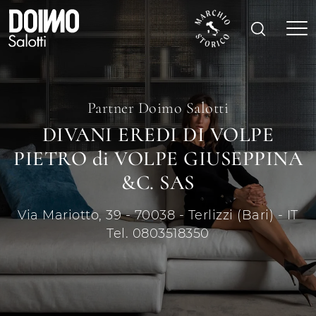
Partner Doimo Salotti
DIVANI EREDI DI VOLPE
PIETRO di VOLPE GIUSEPPINA
&C. SAS
Via Mariotto, 39 - 70038 - Terlizzi (Bari) - IT
Tel. 0803518350