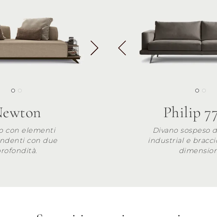
ewton
Philip 7
o con elementi
Divano sospeso da
ndenti con due
industrial e bracci
rofondità.
dimension