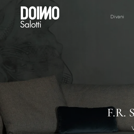
Divani
F.R.
V