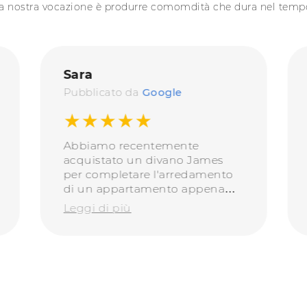
a nostra vocazione è produrre comomdità che dura nel temp
Sara
Pubblicato da
Google
★★★★★
Abbiamo recentemente
acquistato un divano James
per completare l'arredamento
di un appartamento appena
ristrutturato e siamo
Leggi di più
veramente soddisfatti. Oltre
all’estetica, alla solidità e
all’estrema comodità del
divano, anche l’attenzione ai
dettagli di Doimo é incredibile,
dalle finiture delle cuciture e
delle cerniere alla qualità delle