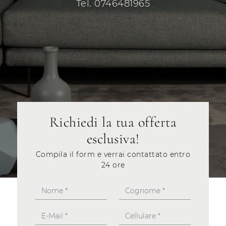
Tel. 0746481965
Richiedi la tua offerta
esclusiva!
Compila il form e verrai contattato entro
24 ore