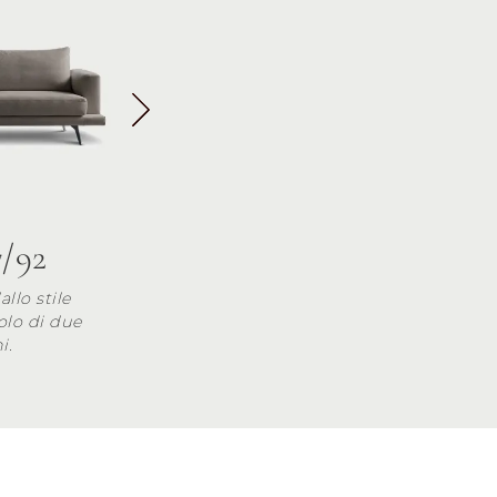
7/92
llo stile
olo di due
i.