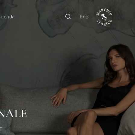
zienda
Eng
ONALE
IT