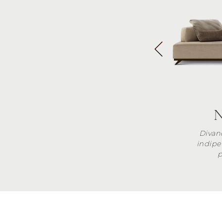
N
Divan
indipe
p