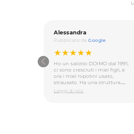
L
Alessandra
Pubblicato da
Google
★★★★★
ncontrano
Ho un salotto DOIMO dal 1991,
tà il
ci sono cresciuti i miei figli, e
 La
ora i miei nipotini usato,
a nella
strausato. Ha una struttura
ha ridato
perfetta, le fodere si sono
Leggi di più
olamente
consumate ma rifoderato è
bellissimo, moderno, robusto,
ancora perfetto dopo 32 anni.
Questi sono i prodotti da
consigliare!