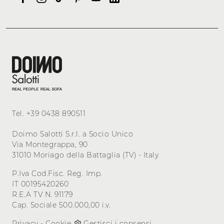
Tel.
+39 0438 890511
Doimo Salotti S.r.l. a Socio Unico
Via Montegrappa, 90
31010 Moriago della Battaglia (TV) - Italy
P.Iva Cod.Fisc. Reg. Imp.
IT 00195420260
R.E.A TV N. 91179
Cap. Sociale 500.000,00 i.v.
Privacy
-
Cookie
Gestisci i consensi