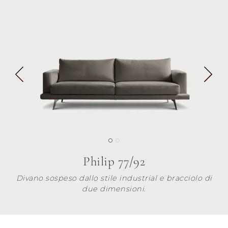
Philip 77/92
Divano sospeso dallo stile industrial e bracciolo di
due dimensioni.