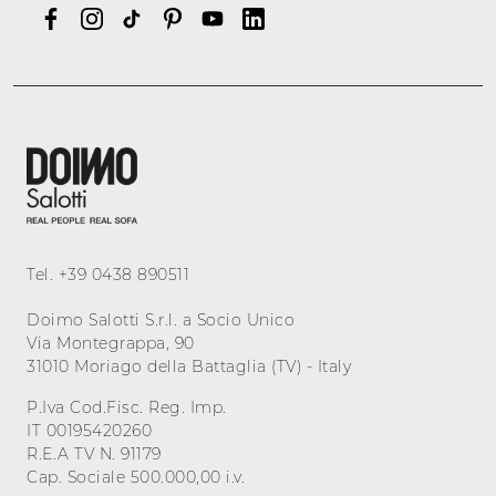
Tel.
+39 0438 890511
Doimo Salotti S.r.l. a Socio Unico
Via Montegrappa, 90
31010 Moriago della Battaglia (TV) - Italy
P.Iva Cod.Fisc. Reg. Imp.
IT 00195420260
R.E.A TV N. 91179
Cap. Sociale 500.000,00 i.v.