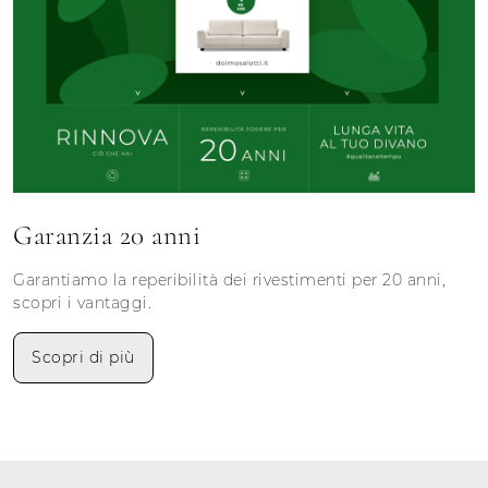
Garanzia 20 anni
Garantiamo la reperibilità dei rivestimenti per 20 anni,
scopri i vantaggi.
Scopri di più