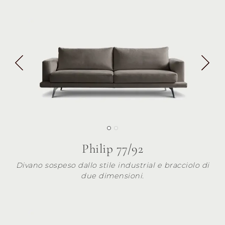
Philip 77/92
Divano sospeso dallo stile industrial e bracciolo di
due dimensioni.