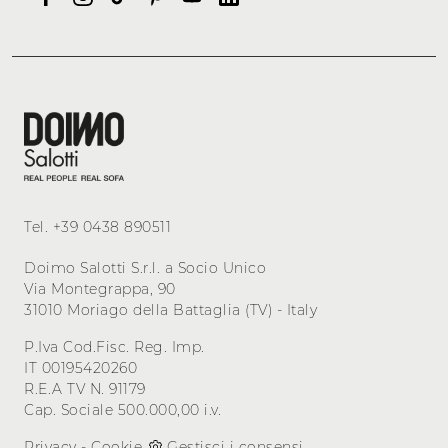
Tel.
+39 0438 890511
Doimo Salotti S.r.l. a Socio Unico
Via Montegrappa, 90
31010 Moriago della Battaglia (TV) - Italy
P.Iva Cod.Fisc. Reg. Imp.
IT 00195420260
R.E.A TV N. 91179
Cap. Sociale 500.000,00 i.v.
Privacy
-
Cookie
Gestisci i consensi