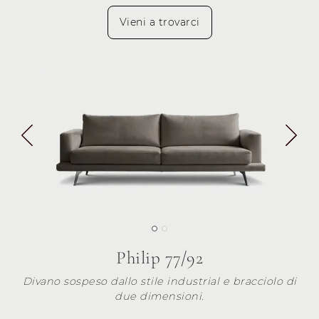
Vieni a trovarci
Philip 77/92
Divano sospeso dallo stile industrial e bracciolo di
due dimensioni.