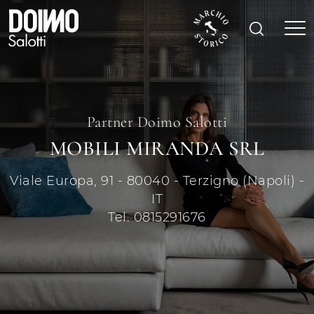
Partner Doimo Salotti
MOBILI MIRANDA SRL
Viale Europa, 91 - 80040 - Terzigno (Napoli) -
IT
Tel. 0815291676