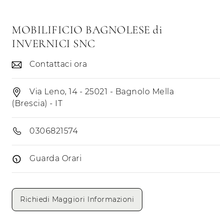
MOBILIFICIO BAGNOLESE di
INVERNICI SNC
Contattaci ora
Via Leno, 14 - 25021 - Bagnolo Mella
(Brescia) - IT
0306821574
Guarda Orari
Giorni di apertura
Mattino
Pomeriggio
Richiedi Maggiori Informazioni
Lunedì
Martedì