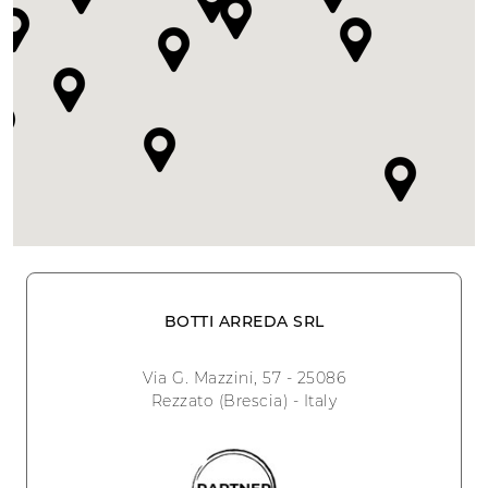
BOTTI ARREDA SRL
Via G. Mazzini, 57 - 25086
Rezzato (Brescia) - Italy