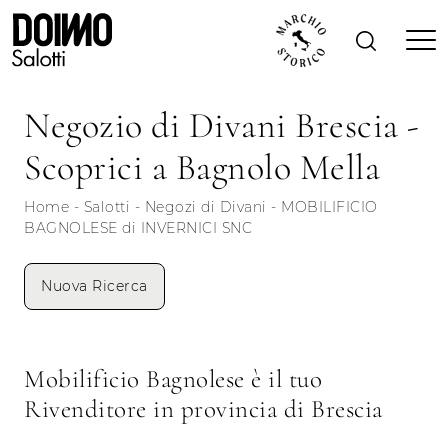
Negozio di Divani Brescia -
Scoprici a Bagnolo Mella
Home
-
Salotti
-
Negozi di Divani
-
MOBILIFICIO
BAGNOLESE di INVERNICI SNC
Nuova Ricerca
Mobilificio Bagnolese è il tuo
Rivenditore in provincia di Brescia