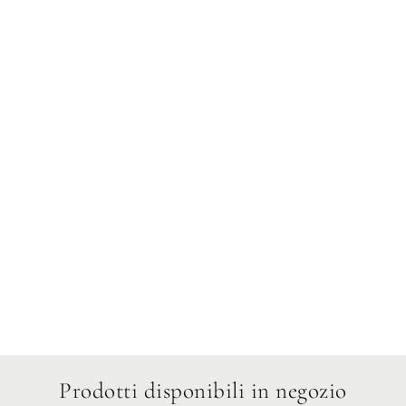
Mercoledì
Giovedì
Venerdì
Sabato
Domenica
Prodotti disponibili in negozio