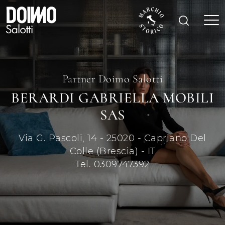
Partner Doimo Salotti
BERARDI GABRIELLA MOBILI
SAS
Via G. Pascoli, 14 - 25020 - Capriano Del
Colle (Brescia) - IT
Tel. 0309747392