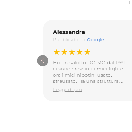
L
Alessandra
Pubblicato da
Google
★★★★★
ncontrano
Ho un salotto DOIMO dal 1991,
tà il
ci sono cresciuti i miei figli, e
 La
ora i miei nipotini usato,
a nella
strausato. Ha una struttura
ha ridato
perfetta, le fodere si sono
Leggi di più
olamente
consumate ma rifoderato è
bellissimo, moderno, robusto,
ancora perfetto dopo 32 anni.
Questi sono i prodotti da
consigliare!