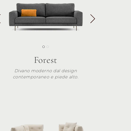
Forest
Divano moderno dal design
contemporaneo e piede alto.