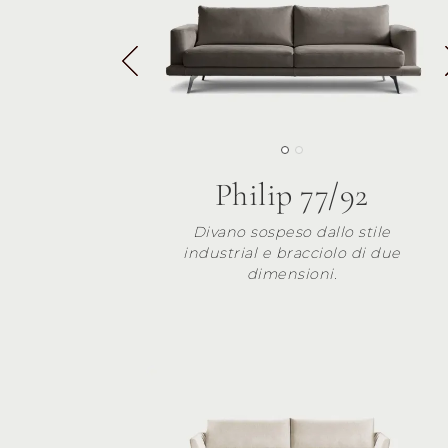
Philip 77/92
Divano sospeso dallo stile
industrial e bracciolo di due
dimensioni.