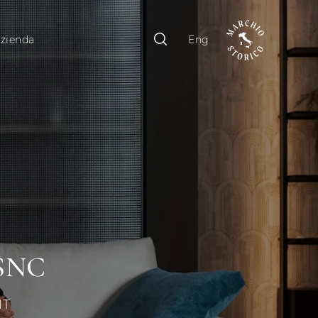
zienda
Eng
SNC
IT