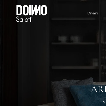
Divani
AR
V