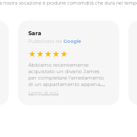
a nostra vocazione è produrre comomdità che dura nel temp
Sara
Pubblicato da
Google
★★★★★
Abbiamo recentemente
acquistato un divano James
per completare l'arredamento
di un appartamento appena
ristrutturato e siamo
Leggi di più
veramente soddisfatti. Oltre
all’estetica, alla solidità e
all’estrema comodità del
divano, anche l’attenzione ai
dettagli di Doimo é incredibile,
dalle finiture delle cuciture e
delle cerniere alla qualità delle