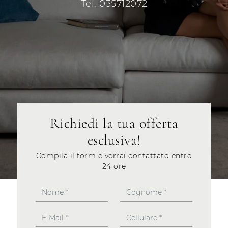
Tel. 035712072
Richiedi la tua offerta
esclusiva!
Compila il form e verrai contattato entro
24 ore