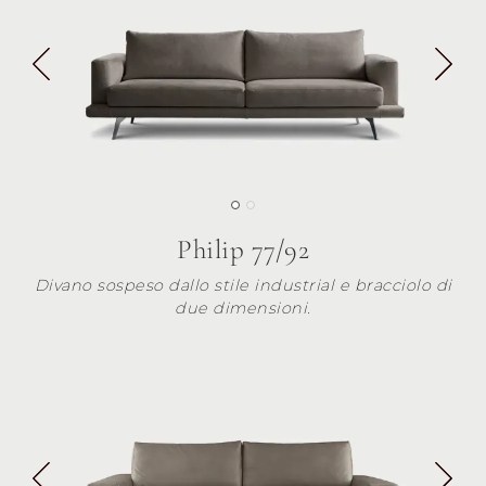
Philip 77/92
Divano sospeso dallo stile industrial e bracciolo di
due dimensioni.