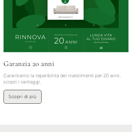
Garanzia 20 anni
Garantiamo la reperibilità dei rivestimenti per 20 anni,
scopri i vantaggi.
Scopri di più