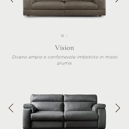
Vision
Divano ampio e confortevole imbottito in misto
piuma.