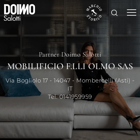
Partner Doimo Salotti
MOBILIFICIO F.LLI OLMO SAS
Via Bogliolo 17 - 14047 - Mombercelli (Asti) -
IT
Tel. 0141959959