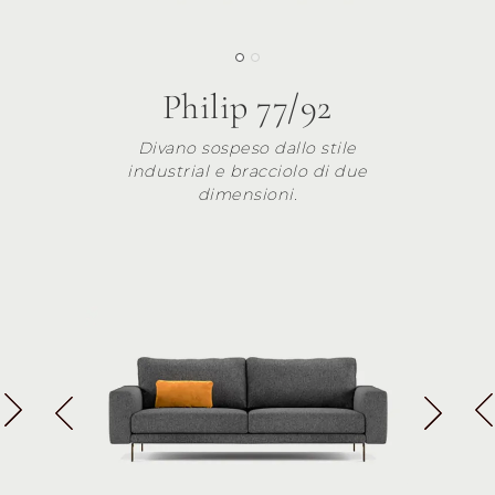
Philip 77/92
Divano sospeso dallo stile
industrial e bracciolo di due
dimensioni.