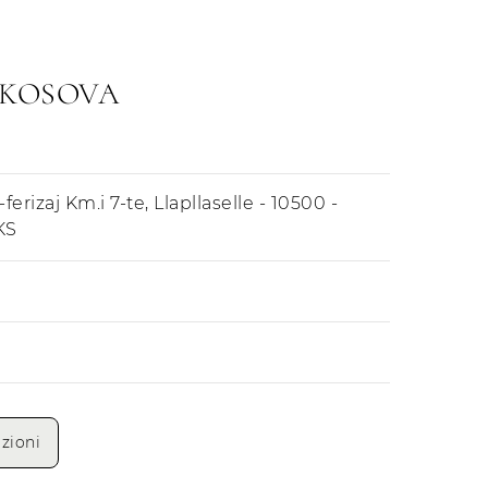
 KOSOVA
ferizaj Km.i 7-te, Llapllaselle - 10500 -
KS
Mattino
Pomeriggio
zioni