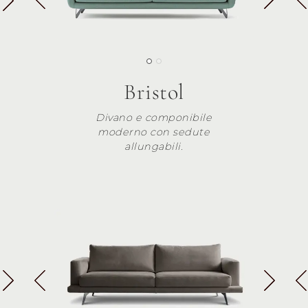
Bristol
Divano e componibile
moderno con sedute
allungabili.