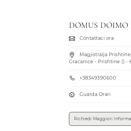
DOMUS DOIMO
Contattaci ora
Magjistralja Prishtine-
Gracanice - Prishtine () - 
+38349390600
Guarda Orari
Giorni di apertura
Richiedi Maggiori Informa
Lunedì
Martedì