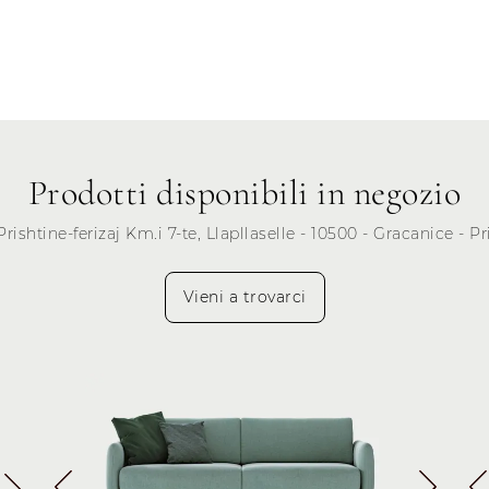
Mercoledì
Giovedì
Venerdì
Sabato
Prodotti disponibili in negozio
Domenica
Prishtine-ferizaj Km.i 7-te, Llapllaselle - 10500 - Gracanice - Pri
Vieni a trovarci