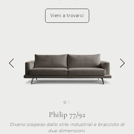
Vieni a trovarci
Philip 77/92
Divano sospeso dallo stile industrial e bracciolo di
due dimensioni.