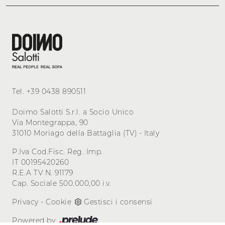
Tel.
+39 0438 890511
Doimo Salotti S.r.l. a Socio Unico
Via Montegrappa, 90
31010 Moriago della Battaglia (TV) - Italy
P.Iva Cod.Fisc. Reg. Imp.
IT 00195420260
R.E.A TV N. 91179
Cap. Sociale 500.000,00 i.v.
Privacy
-
Cookie
Gestisci i consensi
Powered by