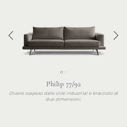
Philip 77/92
Divano sospeso dallo stile industrial e bracciolo di
due dimensioni.