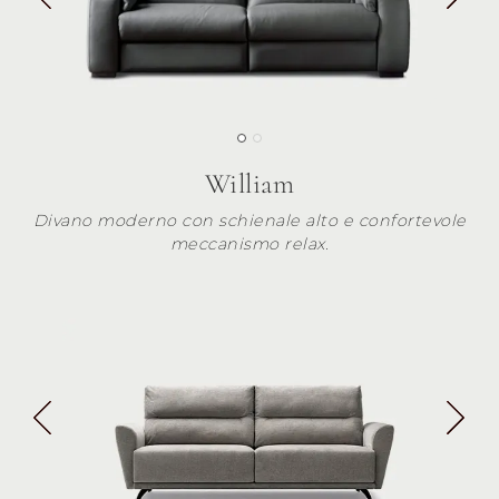
William
Divano moderno con schienale alto e confortevole
meccanismo relax.