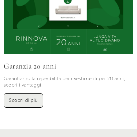
Garanzia 20 anni
Garantiamo la reperibilità dei rivestimenti per 20 anni,
scopri i vantaggi.
Scopri di più