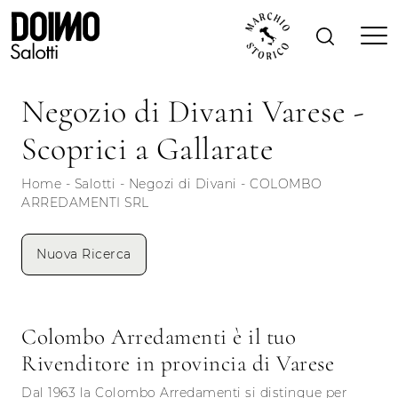
Negozio di Divani Varese -
Scoprici a Gallarate
Home
-
Salotti
-
Negozi di Divani
-
COLOMBO
ARREDAMENTI SRL
Nuova Ricerca
Colombo Arredamenti è il tuo
Rivenditore in provincia di Varese
Dal 1963 la Colombo Arredamenti si distingue per