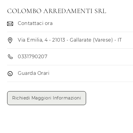
COLOMBO ARREDAMENTI SRL
Contattaci ora
Via Emilia, 4 - 21013 - Gallarate (Varese) - IT
0331790207
Guarda Orari
Giorni di apertura
Mattino
Pomeriggio
Richiedi Maggiori Informazioni
Lunedì
-
-
Martedì
9.00 - 12.30
15.00 - 19.00
Mercoledì
9.00 - 12.30
15.00 - 19.00
Giovedì
9.00 - 12.30
15.00 - 19.00