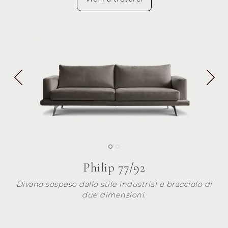
Philip 77/92
Divano sospeso dallo stile industrial e bracciolo di
due dimensioni.