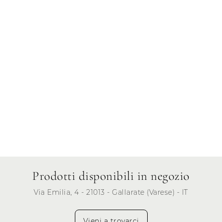
Venerdì
9.00 - 12.30
15.00 - 19.00
Sabato
9.00 - 12.30
15.00 - 19.00
Domenica
-
-
Prodotti disponibili in negozio
Via Emilia, 4 - 21013 - Gallarate (Varese) - IT
Vieni a trovarci