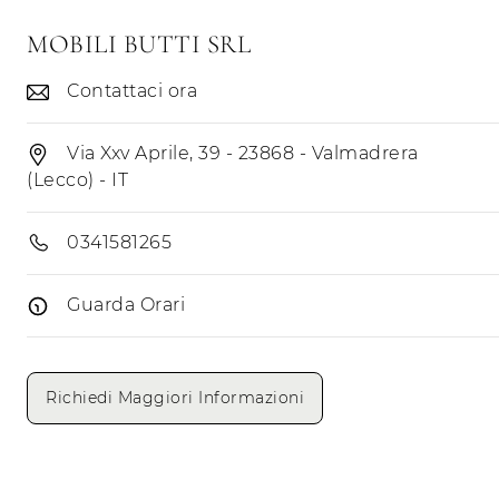
MOBILI BUTTI SRL
Contattaci ora
Via Xxv Aprile, 39 - 23868 - Valmadrera
(Lecco) - IT
0341581265
Guarda Orari
Giorni di apertura
Mattino
Pomeriggio
Richiedi Maggiori Informazioni
Lunedì
Martedì
Mercoledì